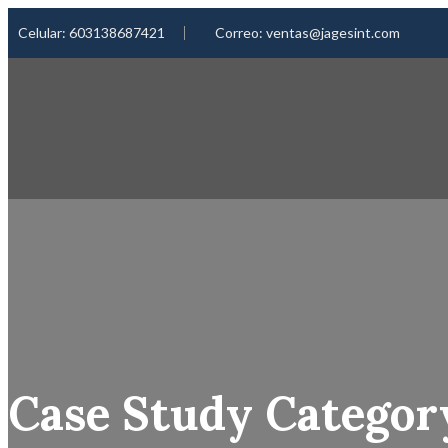
Celular:
603138687421
Correo:
ventas@jagesint.com
Case Study Categor