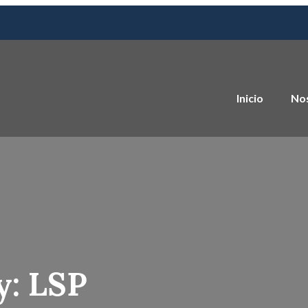
Inicio
No
y:
LSP